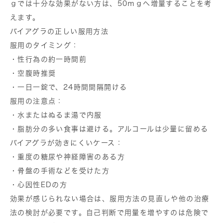
ｇでは十分な効果がない方は、50ｍｇへ増量することを考
えます。
バイアグラの正しい服用方法
服用のタイミング：
・性行為の約一時間前
・空腹時推奨
・一日一錠で、24時間間隔開ける
服用の注意点：
・水またはぬるま湯で内服
・脂肪分の多い食事は避ける。アルコールは少量に留める
バイアグラが効きにくいケース：
・重度の糖尿や神経障害のある方
・骨盤の手術などを受けた方
・心因性EDの方
効果が感じられない場合は、服用方法の見直しや他の治療
法の検討が必要です。自己判断で用量を増やすのは危険で