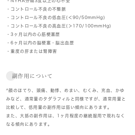
・NYHA分類3度以上の心不全
・コントロール不良の不整脈
・コントロール不良の低血圧(＜90/50mmHg)
・コントロール不良の高血圧(＞170/100mmHg)
・3ヶ月以内の心筋梗塞歴
・6ヶ月以内の脳梗塞・脳出血歴
・重度の肝または腎障害
副作用について
^顔のほてり、頭痛、動悸、めまい、むくみ、充血、かゆ
みなど、通常量のタダラフィルと同様ですが、通常用量と
比較して、低用量の副作用は弱い傾向にあります。
また、大抵の副作用は、1ヶ月程度の継続服用で現れなく
なる傾向にあります。