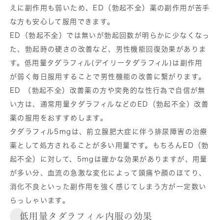
えに副作用も弱いため、ED（勃起不全）薬の副作用が苦手
な方も安心して服用できます。
ED（勃起不全）では無いが勃起回数が明らかに少なくなっ
た、勃起時の硬さの改善など、男性機能回復効果がありま
す。低用量タダラフィル(デイリータダラフィル)は副作用
が弱く毎日服用することで男性機能の改善に繋がります。
ED （勃起不全）改善薬の方や突発的な性行為で自信が無
い方は、通常用量タダラフィルなどのED（勃起不全）改善
薬の服用をおすすめします。
タダラフィル5mgは、前立腺肥大症に伴う排尿障害の治療
薬として処方されることが多い用量です。もちろんED（勃
起不全）に対して、5mgは確かな効果がありますが、用量
が多い分、血流の急激な変化によって頭痛や顔のほてり、
消化不良といった副作用を強く感じてしまう方が一定数い
らっしゃいます。
低用量タダラフィル内服の効果