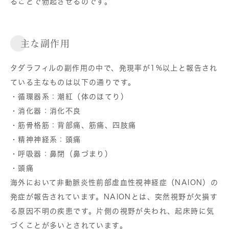
ることで勃起させるのです。
主な副作用
タダラフィルの副作用の中で、発現率が1%以上と報告され
ている主なものは以下の通りです。
・循環器系：潮紅（体のほてり）
・消化器：消化不良
・筋骨格筋：背部痛、筋痛、四肢痛
・精神神経系：頭痛
・呼吸器：鼻閉（鼻づまり）
・頭痛
海外において⾮動脈炎性前部虚⾎性視神経症（NAION）の
発症が報告されています。NAIONとは、突然視野が欠損す
る原因不明の疾患です。片側の視野が失われ、起床時に気
づくことが多いとされています。