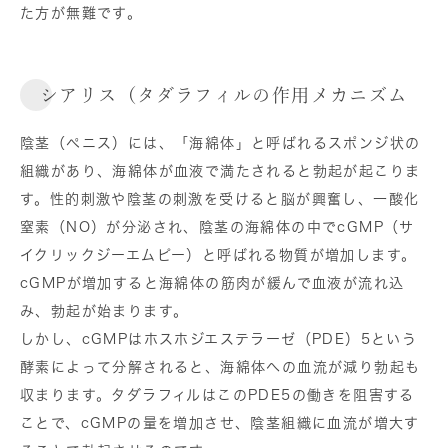
た方が無難です。
シアリス（タダラフィルの作用メカニズム
陰茎（ペニス）には、「海綿体」と呼ばれるスポンジ状の
組織があり、海綿体が血液で満たされると勃起が起こりま
す。性的刺激や陰茎の刺激を受けると脳が興奮し、一酸化
窒素（NO）が分泌され、陰茎の海綿体の中でcGMP（サ
イクリックジーエムピー）と呼ばれる物質が増加します。
cGMPが増加すると海綿体の筋肉が緩んで血液が流れ込
み、勃起が始まります。
しかし、cGMPはホスホジエステラーゼ（PDE）5という
酵素によって分解されると、海綿体への血流が減り勃起も
収まります。タダラフィルはこのPDE5の働きを阻害する
ことで、cGMPの量を増加させ、陰茎組織に血流が増大す