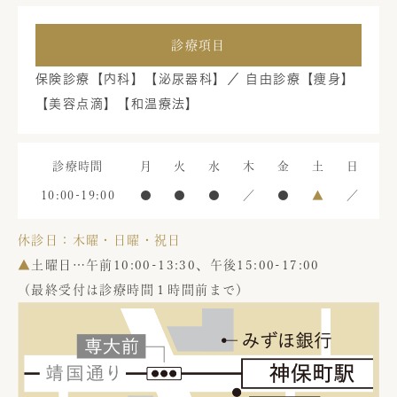
診療項目
保険診療【内科】【泌尿器科】／ 自由診療【痩身】
【美容点滴】【和温療法】
診療時間
月
火
水
木
金
土
日
10:00-19:00
●
●
●
／
●
▲
／
休診日：木曜・日曜・祝日
▲
土曜日…午前10:00-13:30、午後15:00-17:00
（最終受付は診療時間１時間前まで）