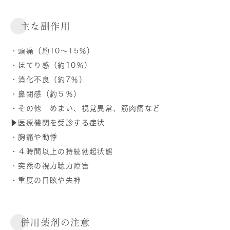
主な副作用
・頭痛（約10～15％）
・ほてり感（約10％）
・消化不良（約7％）
・鼻閉感（約５％）
・その他 めまい、視覚異常、筋肉痛など
▶医療機関を受診する症状
・胸痛や動悸
・４時間以上の持続勃起状態
・突然の視力聴力障害
・重度の目眩や失神
併用薬剤の注意