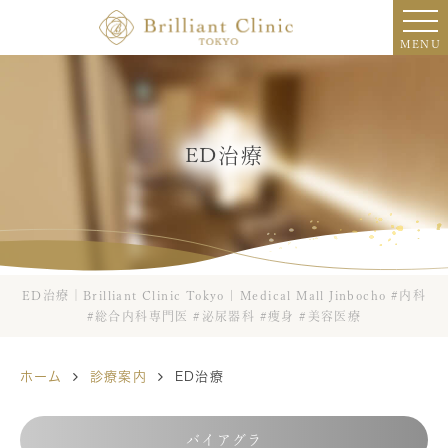
MENU
English
ED治療
ED治療｜Brilliant Clinic Tokyo | Medical Mall Jinbocho #内科
#総合内科専門医 #泌尿器科 #痩身 #美容医療
ホーム
診療案内
ED治療
バイアグラ