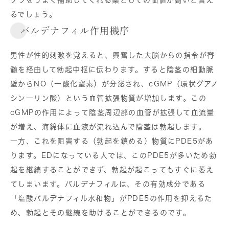
グラをうまく補助してくれる薬としての価値が高いと言え
るでしょう。
バルデナフィル作用機序
男性が性的刺激を覚えると、興奮した大脳からの指令が脊
髄を経由して勃起中枢に伝わります。すると陰茎の細動脈
壁からNO（一酸化窒素）が分泌され、cGMP（環状グアノ
シン一リン酸）という血管拡張物質が増加します。この
cGMPの作用によって陰茎周辺部の血管が拡張して血流量
が増え、海綿体に血液が流れ込んで陰茎は勃起します。
一方、これを阻害する（勃起を鎮める）物質にPDE5があ
ります。EDになっている人では、このPDE5が多いため勃
起を継続することができず、勃起が起こってもすぐに萎え
てしまいます。バルデナフィルは、その有効成分である
「塩酸バルデナフィル水和物」がPDE5の作用を抑えるた
め、勃起とその継続を助けることができるのです。