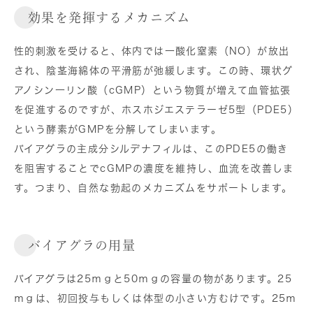
効果を発揮するメカニズム
性的刺激を受けると、体内では一酸化窒素（NO）が放出
され、陰茎海綿体の平滑筋が弛緩します。この時、環状グ
アノシン一リン酸（cGMP）という物質が増えて血管拡張
を促進するのですが、ホスホジエステラーゼ5型（PDE5）
という酵素がGMPを分解してしまいます。
バイアグラの主成分シルデナフィルは、このPDE5の働き
を阻害することでcGMPの濃度を維持し、血流を改善しま
す。つまり、自然な勃起のメカニズムをサポートします。
バイアグラの用量
バイアグラは25ｍｇと50ｍｇの容量の物があります。25
ｍｇは、初回投与もしくは体型の小さい方むけです。25ｍ