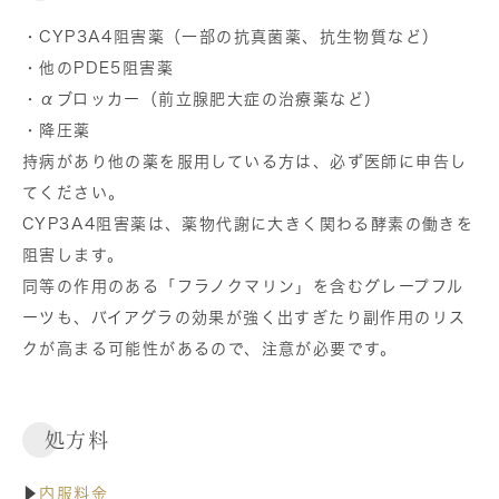
・CYP3A4阻害薬（一部の抗真菌薬、抗生物質など）
・他のPDE5阻害薬
・αブロッカー（前立腺肥大症の治療薬など）
・降圧薬
持病があり他の薬を服用している方は、必ず医師に申告し
てください。
CYP3A4阻害薬は、薬物代謝に大きく関わる酵素の働きを
阻害します。
同等の作用のある「フラノクマリン」を含むグレープフル
ーツも、バイアグラの効果が強く出すぎたり副作用のリス
クが高まる可能性があるので、注意が必要です。
処方料
▶
内服料金